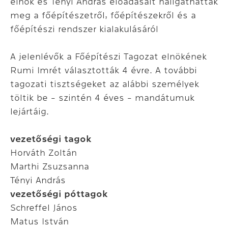
elnök és Tényi András előadásait hallgathatták
meg a főépítészetről, főépítészekről és a
főépítészi rendszer kialakulásáról
A jelenlévők a Főépítészi Tagozat elnökének
Rumi Imrét választották 4 évre. A további
tagozati tisztségeket az alábbi személyek
töltik be - szintén 4 éves - mandátumuk
lejártáig.
vezetőségi tagok
Horváth Zoltán
Marthi Zsuzsanna
Tényi András
vezetőségi póttagok
Schreffel János
Matus István