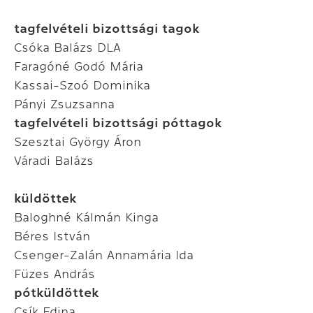
tagfelvételi bizottsági tagok
Csóka Balázs DLA
Faragóné Godó Mária
Kassai-Szoó Dominika
Pányi Zsuzsanna
tagfelvételi bizottsági póttagok
Szesztai György Áron
Váradi Balázs
küldöttek
Baloghné Kálmán Kinga
Béres István
Csenger-Zalán Annamária Ida
Füzes András
pótküldöttek
Csík Edina